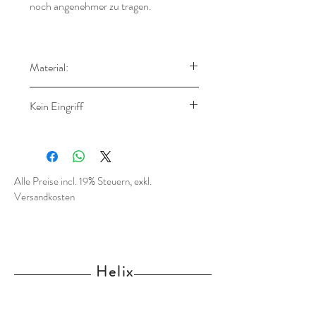
noch angenehmer zu tragen.
Material:
70% Polyacryl
Kein Eingriff
30% Polyamid
Alle Preise incl. 19% Steuern, exkl.
Versandkosten
Helix