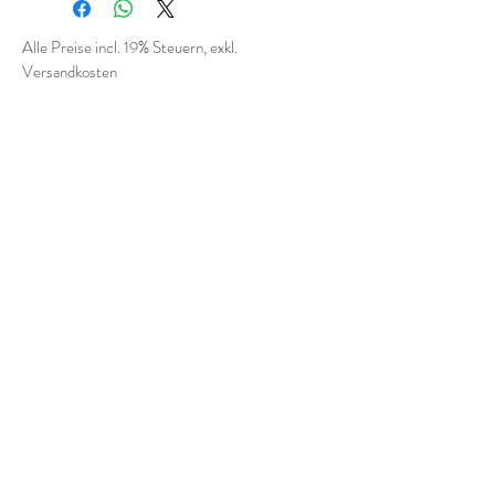
Alle Preise incl. 19% Steuern, exkl.
Versandkosten
Helix
Home
Shop
Kontakt
Impressum
Versand
Kundendienst
Zahlungsarten