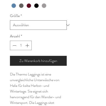
Größe
*
Anzahl
*
Zu Warenkorb hinzufügen
Die Thermo Leggings ist eine
unvergleichliche Unterwäsche von
Helix für kalte Herbst- und
Wintertage. Sie eignet sich
hervorragend für den Wander- und
Wintersport. Die Leggings sitzt